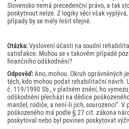
Slovensko nemá precedenční právo, a tak st
poskytnout nelze. Z logiky věci však vyplývá
případy by se měly řešit stejně.
Otázka:
Vyslovení účasti na soudní rehabili
satisfakce. Mohou se v takovém případě poz
finančního odškodnění?
Odpověď:
Ano, mohou. Okruh oprávněných je
těch, kdo mohou podat rehabilitační návrh.
č. 119/1990 Sb., v platném znění, ho vymezu
odškodnění přechází na dědice poškozeného, 
manžel, rodiče, a není-li jich, sourozenci“. V
poškozeného má podle § 27 cit. zákona nárok
poskytoval nebo byl povinen poskytovat výživ