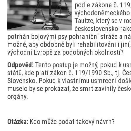
podle zákona č. 119
východoněmeckého
Tautze, který se v ro
československo-rako
potrhán bojovými psy pohraniční stráže a ná
možné, aby obdobně byli rehabilitováni i jiní,
východní Evropě za podobných okolností?
Odpověď:
Tento postup je možný, pokud k u
států, kde platí zákon č. 119/1990 Sb., tj. Č
Slovensko. Pokud k vlastnímu usmrcení došlo
muselo by se prokázat, že smrt zavinily čes
orgány.
Otázka:
Kdo může podat takový návrh?