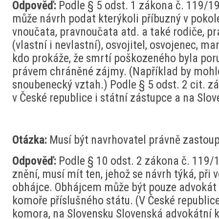
Odpověď:
Podle § 5 odst. 1 zákona č. 119/19
může návrh podat kterýkoli příbuzný v pokole
vnoučata, pravnoučata atd. a také rodiče, pr
(vlastní i nevlastní), osvojitel, osvojenec, m
kdo prokáže, že smrtí poškozeného byla poru
právem chráněné zájmy. (Například by mohlo 
snoubenecký vztah.) Podle § 5 odst. 2 cit. 
v České republice i státní zástupce a na Slo
Otázka:
Musí být navrhovatel právně zastou
Odpověď:
Podle § 10 odst. 2 zákona č. 119/
znění, musí mít ten, jehož se návrh týká, při
obhájce. Obhájcem může být pouze advokát 
komoře příslušného státu. (V České republic
komora, na Slovensku Slovenská advokátní k